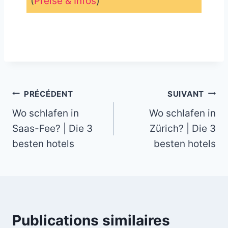
(
Preise & Infos
)
_
Navigation
PRÉCÉDENT
SUIVANT
Wo schlafen in
Wo schlafen in
de
Saas-Fee? | Die 3
Zürich? | Die 3
l’article
besten hotels
besten hotels
Publications similaires