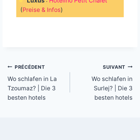
Luxus
:
Hotelino Petit Chalet
(
Preise & Infos
)
_
Navigation
PRÉCÉDENT
SUIVANT
Wo schlafen in La
Wo schlafen in
de
Tzoumaz? | Die 3
Surlej? | Die 3
l’article
besten hotels
besten hotels