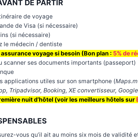
AVANT DE PARTIR
tinéraire de voyage
ande de Visa (si nécessaire)
ins (si nécessaire)
 le médecin / dentiste
 assurance voyage si besoin (Bon plan :
5% de réd
u scanner ses documents importants (passeport)
anque
s applications utiles sur son smartphone (
Maps.me
pp, Tripadvisor, Booking, XE convertisseur, Google
emière nuit d’hôtel (voir les meilleurs hôtels sur
ISPENSABLES
urez-vous qu’il ait au moins six mois de validité 