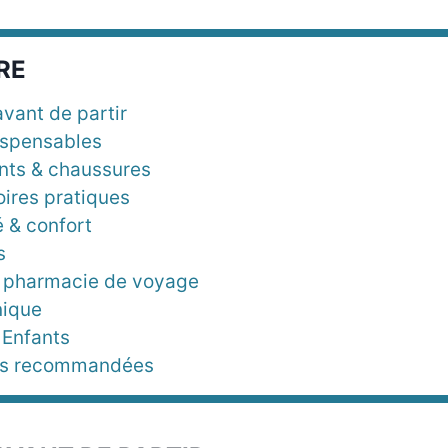
RE
avant de partir
ispensables
ts & chaussures
ires pratiques
é & confort
s
 pharmacie de voyage
nique
 Enfants
tés recommandées