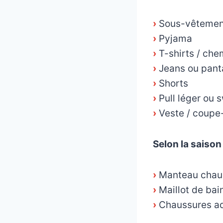
›
Sous-vêtement
›
Pyjama
›
T-shirts / che
›
Jeans ou pant
›
Shorts
›
Pull léger ou 
›
Veste / coupe
Selon la saison
›
Manteau chaud,
›
Maillot de bain
›
Chaussures aqu