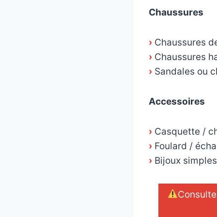
Chaussures
›
Chaussures de
›
Chaussures hab
›
Sandales ou c
Accessoires
›
Casquette / c
›
Foulard / écha
›
Bijoux simples 
Consulte