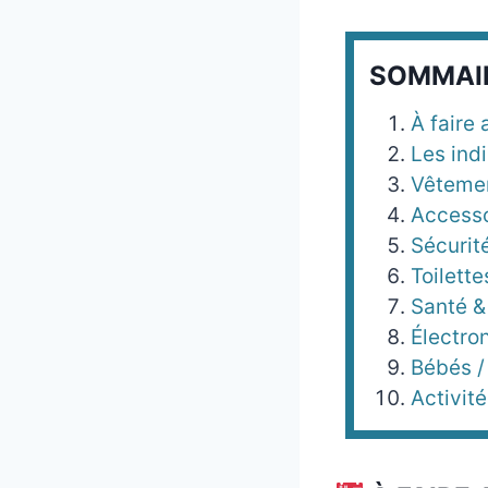
SOMMAI
À faire 
Les ind
Vêtemen
Accesso
Sécurit
Toilette
Santé &
Électro
Bébés /
Activi