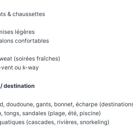
s & chaussettes
mises légères
alons confortables
sweat (soirées fraîches)
-vent ou k-way
 / destination
 doudoune, gants, bonnet, écharpe (destinations
, tongs, sandales (plage, été, piscine)
atiques (cascades, rivières, snorkeling)