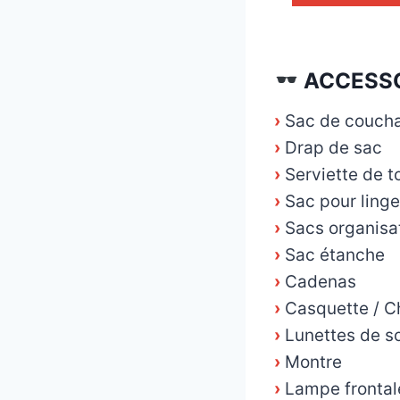
_
ACCESSO
›
Sac de couch
›
Drap de sac
›
Serviette de to
›
Sac pour linge
›
Sacs organisa
›
Sac étanche
›
Cadenas
›
Casquette / 
›
Lunettes de so
›
Montre
›
Lampe frontal