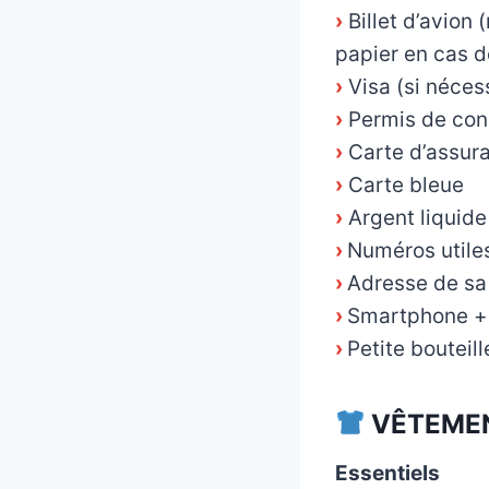
›
Billet d’avion 
papier en cas 
›
Visa (si néces
›
Permis de cond
›
Carte d’assur
›
Carte bleue
›
Argent liquide
›
Numéros utile
›
Adresse de sa 
›
Smartphone +
›
Petite bouteil
VÊTEMEN
Essentiels