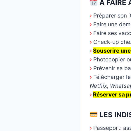
À FAIRE 
›
Préparer son i
›
Faire une dem
›
Faire ses vacc
›
Check-up chez
›
Souscrire une
›
Photocopier o
›
Prévenir sa b
›
Télécharger le
Netflix, Whatsa
›
Réserver sa pr
LES IND
›
Passeport: ass