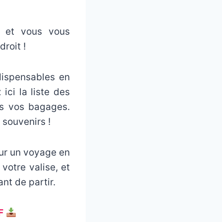
e et vous vous
roit !
dispensables en
ici la liste des
ns vos bagages.
souvenirs !
our un voyage en
votre valise, et
nt de partir.
F