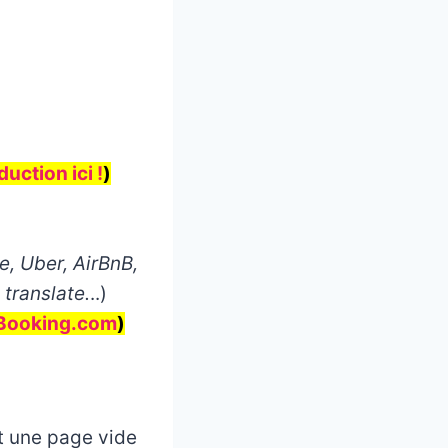
uction ici !
)
, Uber, AirBnB,
 translate.
..)
Booking.com
)
et une page vide