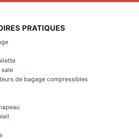
IRES PRATIQUES
age
ilette
 sale
teurs de bagage compressibles
Chapeau
leil
e