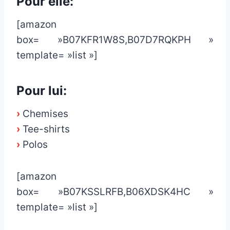
Pour elle:
[amazon
box= »B07KFR1W8S,B07D7RQKPH »
template= »list »]
Pour lui:
›
Chemises
›
Tee-shirts
›
Polos
[amazon
box= »B07KSSLRFB,B06XDSK4HC »
template= »list »]