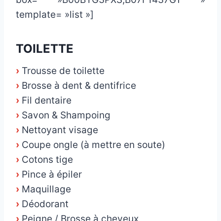
template= »list »]
TOILETTE
›
Trousse de toilette
›
Brosse à dent & dentifrice
›
Fil dentaire
›
Savon & Shampoing
›
Nettoyant visage
›
Coupe ongle (à mettre en soute)
›
Cotons tige
›
Pince à épiler
›
Maquillage
›
Déodorant
›
Peigne / Brosse à cheveux