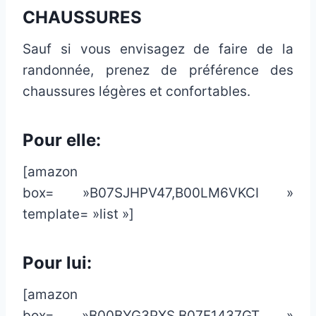
CHAUSSURES
Sauf si vous envisagez de faire de la
randonnée, prenez de préférence des
chaussures légères et confortables.
Pour elle:
[amazon
box= »B07SJHPV47,B00LM6VKCI »
template= »list »]
Pour lui:
[amazon
box= »B00BYG3PXS,B07F1437GT »