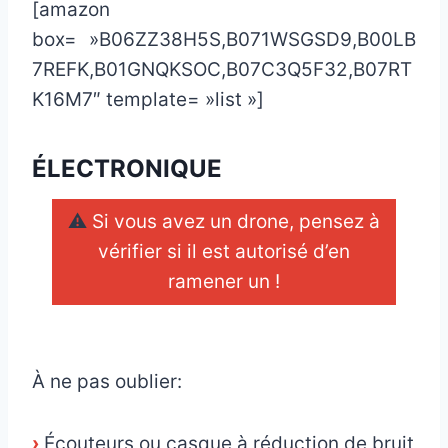
[amazon
box= »B06ZZ38H5S,B071WSGSD9,B00LB
7REFK,B01GNQKSOC,B07C3Q5F32,B07RT
K16M7″ template= »list »]
ÉLECTRONIQUE
⚠
Si vous avez un drone, pensez à
vérifier si il est autorisé d’en
ramener un !
_
À ne pas oublier:
›
Écouteurs ou casque à réduction de bruit