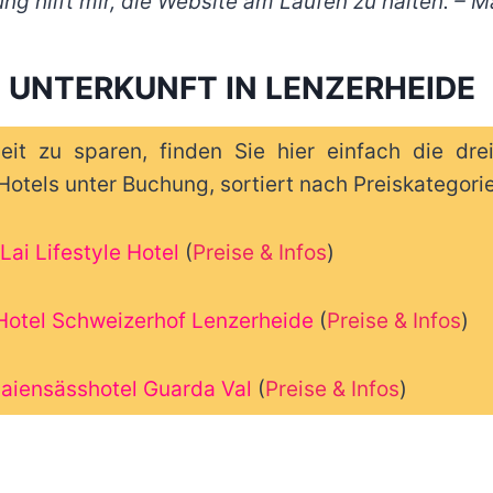
ung hilft mir, die Website am Laufen zu halten. – M
E UNTERKUNFT IN LENZERHEIDE
it zu sparen, finden Sie hier einfach die dr
otels unter Buchung, sortiert nach Preiskategorie
Lai Lifestyle Hotel
(
Preise & Infos
)
Hotel Schweizerhof Lenzerheide
(
Preise & Infos
)
aiensässhotel Guarda Val
(
Preise & Infos
)