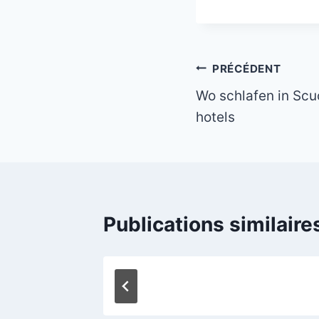
Navigation
PRÉCÉDENT
Wo schlafen in Scuo
de
hotels
l’article
Publications similaire