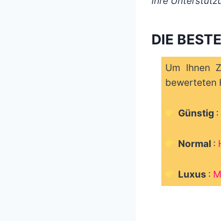
Ihre Unterstütz
DIE BEST
Um Ihnen Ze
bewerteten H
Günstig
:
Normal
:
Luxus
:
M
_