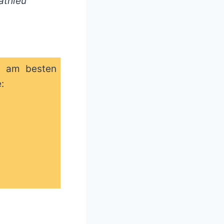
athieu
ei am besten
: