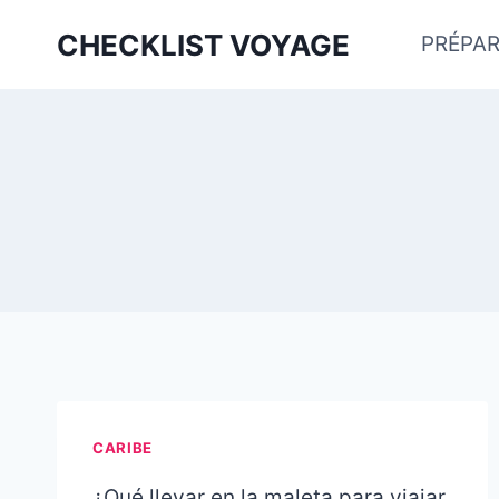
Aller
CHECKLIST VOYAGE
PRÉPAR
au
contenu
CARIBE
¿Qué llevar en la maleta para viajar