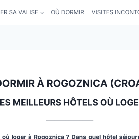
ER SA VALISE
OÙ DORMIR
VISITES INCON
DORMIR À ROGOZNICA (CROA
LES MEILLEURS HÔTELS OÙ LOGE
_________________
où loger à Rogoznica ? Dans quel hôtel séjourn