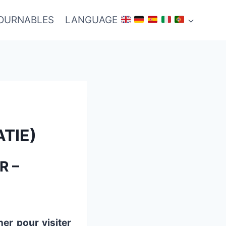
TOURNABLES
LANGUAGE
TIE)
R –
er pour visiter