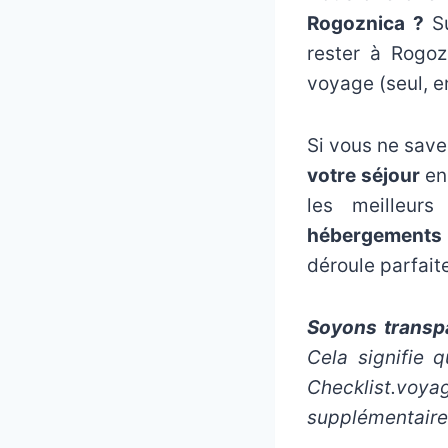
Rogoznica ?
S
rester à Rogoz
voyage (seul, e
Si vous ne save
votre séjour
en 
les meilleur
hébergements 
déroule parfait
Soyons transpa
Cela signifie 
Checklist.voy
supplémentaire