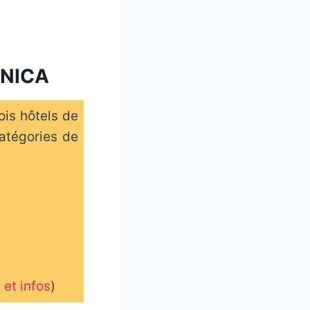
ZNICA
ois hôtels de
atégories de
x et infos
)