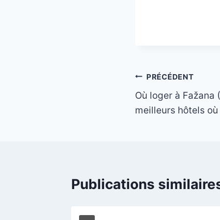
_
Navigation
PRÉCÉDENT
Où loger à Fažana (
de
meilleurs hôtels où
l’article
Publications similaire