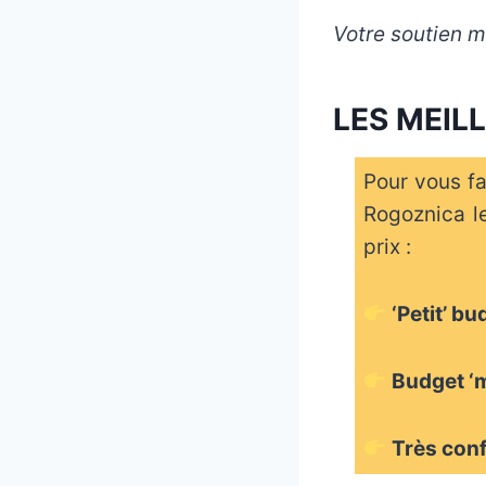
Votre soutien m’
LES MEIL
Pour vous fa
Rogoznica l
prix :
‘Petit’ b
Budget ‘
Très con