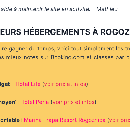
aide à maintenir le site en activité. – Mathieu
LEURS HÉBERGEMENTS À ROGO
ire gagner du temps, voici tout simplement les tr
es mieux notés sur Booking.com et classés par c
udget
:
Hotel Life
(
voir prix et infos
)
moyen’
:
Hotel Perla
(
voir prix et infos
)
fortable
:
Marina Frapa Resort Rogoznica
(
voir pri