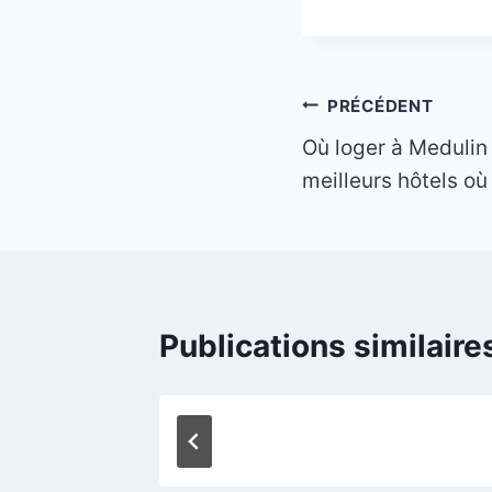
Navigation
PRÉCÉDENT
Où loger à Medulin 
de
meilleurs hôtels où
l’article
Publications similaire