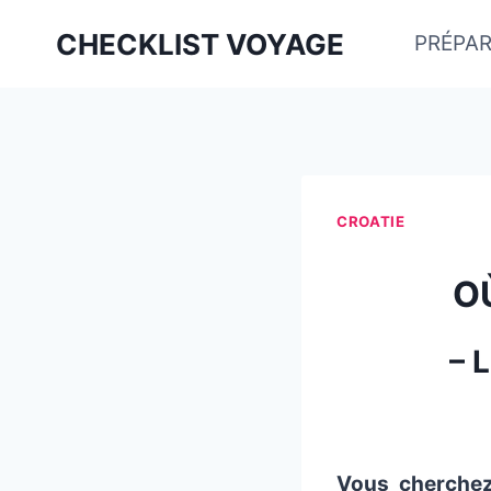
Aller
CHECKLIST VOYAGE
PRÉPAR
au
contenu
CROATIE
O
– 
Vous cherchez