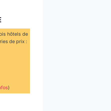
E
ois hôtels de
ies de prix :
nfos
)