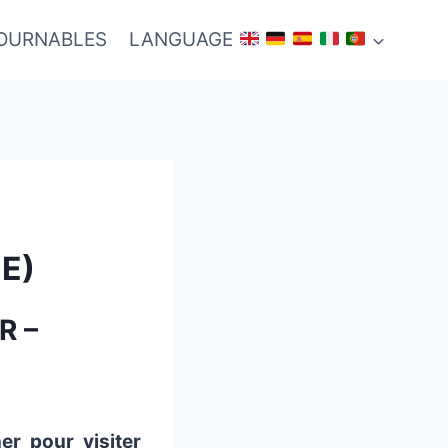
TOURNABLES
LANGUAGE
E)
R –
r pour visiter