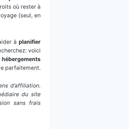
oits où rester à
voyage (seul, en
aider à
planifier
echerchez: voici
s hébergements
le parfaitement.
ns d’affiliation.
édiaire du site
ion sans frais