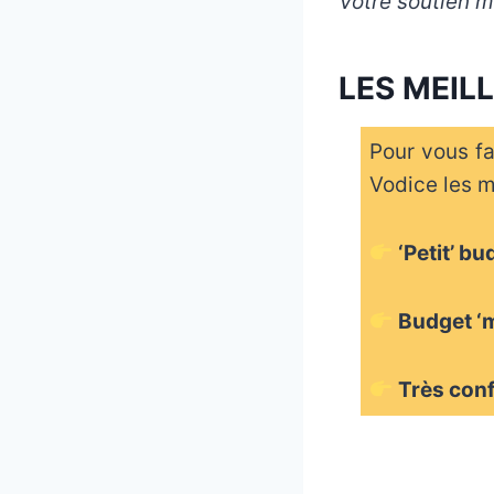
Votre soutien m’
LES MEIL
Pour vous fa
Vodice les m
‘Petit’ b
Budget ‘
Très con
_