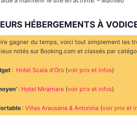
aide à maintenir le site en activité. – Mathieu
LEURS HÉBERGEMENTS À VODIC
ire gagner du temps, voici tout simplement les tr
ieux notés sur Booking.com et classés par catégor
udget
:
Hotel Scala d’Oro
(
voir prix et infos
)
moyen’
:
Hotel Miramare
(
voir prix et infos
)
fortable
:
Villas Arausana & Antonina
(
voir prix et i