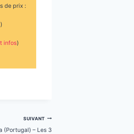
 de prix :
s
)
t infos
)
SUIVANT
 (Portugal) – Les 3