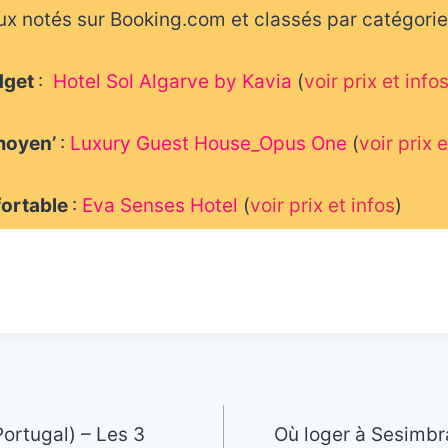
ux notés sur Booking.com et classés par catégories
udget
:
Hotel Sol Algarve by Kavia
(
voir prix et info
moyen’
:
Luxury Guest House_Opus One
(
voir prix e
fortable
:
Eva Senses Hotel
(
voir prix et infos
)
Portugal) – Les 3
Où loger à Sesimbra