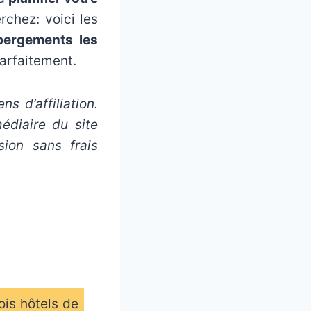
chez: voici les
bergements les
arfaitement.
ns d’affiliation.
édiaire du site
ion sans frais
ois hôtels de