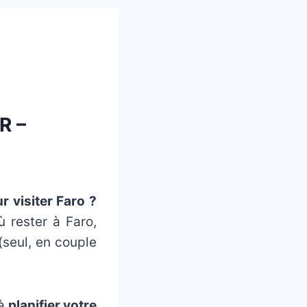
R –
 visiter Faro ?
ù rester à Faro,
(seul, en couple
 à
planifier votre