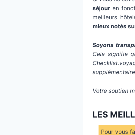
séjour
en fonct
meilleurs hôte
mieux notés s
Soyons transpa
Cela signifie 
Checklist.voy
supplémentaire
Votre soutien m’
LES MEIL
Pour vous fa