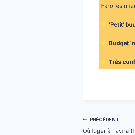
Faro les mie
‘Petit’ b
Budget ‘
Très con
_
Navigation
PRÉCÉDENT
Où loger à Tavira (
de