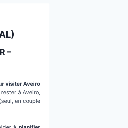
AL)
R –
r visiter Aveiro
rester à Aveiro,
(seul, en couple
aider à
planifier