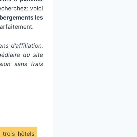
echerchez: voici
ébergements les
arfaitement.
ns d’affiliation.
édiaire du site
ion sans frais
O
trois hôtels