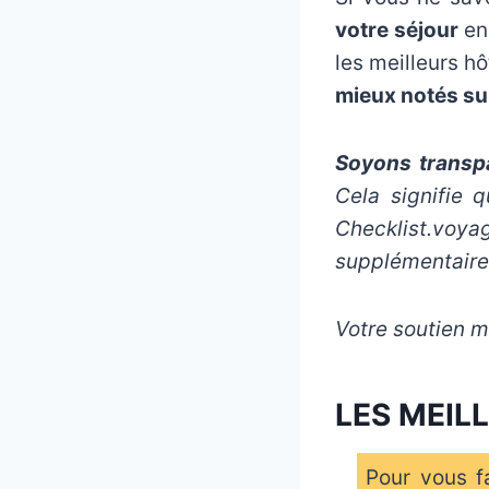
votre séjour
en 
les meilleurs h
mieux notés s
Soyons transpa
Cela signifie 
Checklist.voy
supplémentaire
Votre soutien m’
LES MEIL
Pour vous f