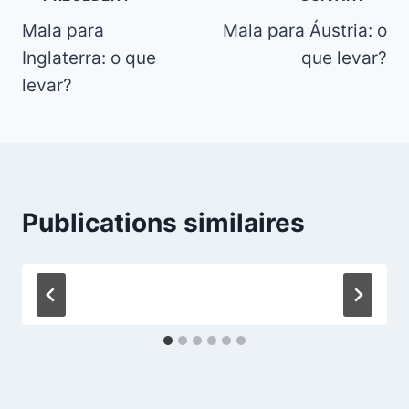
Mala para
Mala para Áustria: o
de
Inglaterra: o que
que levar?
l’article
levar?
Publications similaires