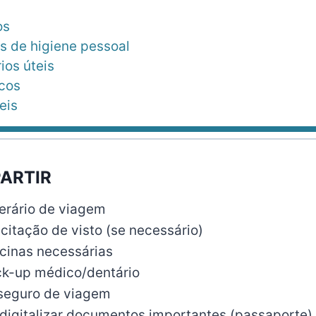
os
s de higiene pessoal
ios úteis
icos
eis
PARTIR
nerário de viagem
citação de visto (se necessário)
cinas necessárias
k-up médico/dentário
seguro de viagem
 digitalizar documentos importantes (passaporte)