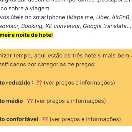
nco sobre a viagem
ivos úteis no smartphone (
Maps.me, Uber, AirBnB, 
dvisor, Booking, XE conversor, Google translate
…
meira noite de hotel
izar tempo, aqui estão os três hotéis mais bem 
ssificados por categorias de preços:
o reduzido
:
??
(ver preços e informações)
to médio
:
??
(ver preços e informações)
o confortável
:
??
(ver preços e informações)