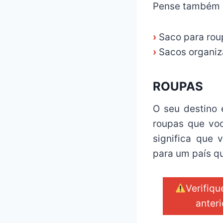
Pense também 
›
Saco para rou
›
Sacos organi
ROUPAS
O seu destino 
roupas que voc
significa que
para um país qu
Verifiq
anteri
_