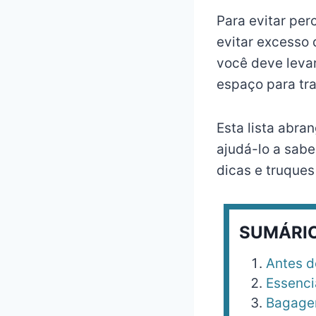
Para evitar pe
evitar excesso 
você deve leva
espaço para tr
Esta lista abra
ajudá-lo a sab
dicas e truques
SUMÁRI
Antes d
Essenci
Bagag