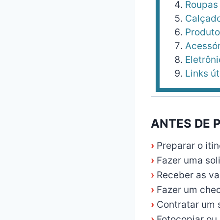
Roupas
Calçad
Produto
Acessór
Eletrôn
Links út
ANTES DE 
›
Preparar o iti
›
Fazer uma soli
›
Receber as va
›
Fazer um chec
›
Contratar um 
›
Fotocopiar ou