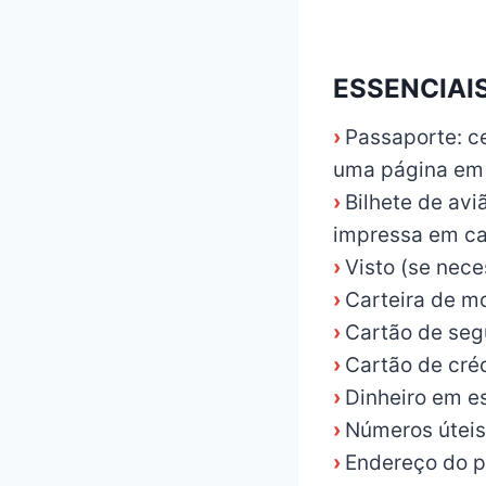
_
ESSENCIAI
›
Passaporte: c
uma página em
›
Bilhete de avi
impressa em ca
›
Visto (se nece
›
Carteira de mo
›
Cartão de seg
›
Cartão de cré
›
Dinheiro em e
›
Números útei
›
Endereço do pr