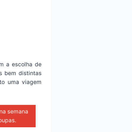
am a escolha de
s bem distintas
nto uma viagem
o na semana
roupas.