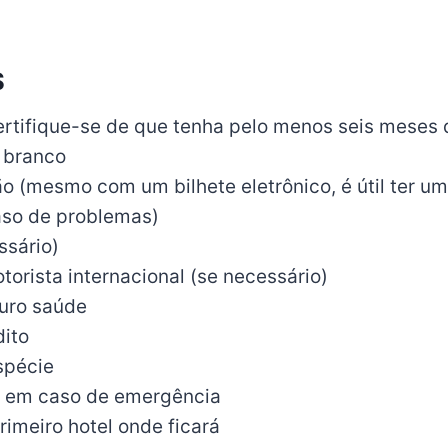
S
ertifique-se de que tenha pelo menos seis meses 
 branco
ão (mesmo com um bilhete eletrônico, é útil ter u
so de problemas)
ssário)
torista internacional (se necessário)
uro saúde
dito
spécie
s em caso de emergência
imeiro hotel onde ficará