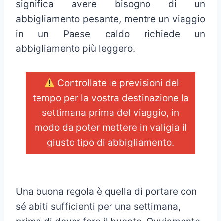
significa avere bisogno di un
abbigliamento pesante, mentre un viaggio
in un Paese caldo richiede un
abbigliamento più leggero.
Controllate le previsioni del
tempo per la vostra destinazione la
settimana prima del viaggio, in
modo da poter mettere in valigia il
giusto tipo di abbigliamento.
_
Una buona regola è quella di portare con
sé abiti sufficienti per una settimana,