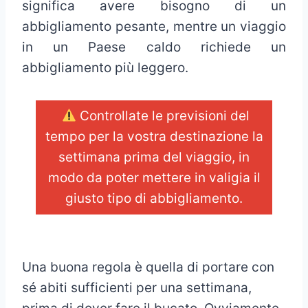
significa avere bisogno di un
abbigliamento pesante, mentre un viaggio
in un Paese caldo richiede un
abbigliamento più leggero.
Controllate le previsioni del
tempo per la vostra destinazione la
settimana prima del viaggio, in
modo da poter mettere in valigia il
giusto tipo di abbigliamento.
_
Una buona regola è quella di portare con
sé abiti sufficienti per una settimana,