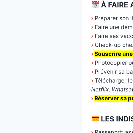
À FAIRE 
›
Préparer son i
›
Faire une dem
›
Faire ses vacc
›
Check-up chez
›
Souscrire une
›
Photocopier o
›
Prévenir sa b
›
Télécharger le
Netflix, Whatsa
›
Réserver sa pr
LES IND
›
Passeport: ass