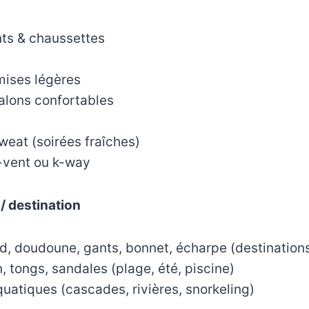
s & chaussettes
mises légères
alons confortables
sweat (soirées fraîches)
-vent ou k-way
 / destination
 doudoune, gants, bonnet, écharpe (destinations
, tongs, sandales (plage, été, piscine)
atiques (cascades, rivières, snorkeling)