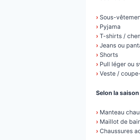
›
Sous-vêtement
›
Pyjama
›
T-shirts / che
›
Jeans ou pant
›
Shorts
›
Pull léger ou 
›
Veste / coupe
Selon la saison
›
Manteau chaud,
›
Maillot de bain
›
Chaussures aqu