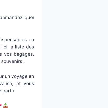
 demandez quoi
dispensables en
ici la liste des
ns vos bagages.
souvenirs !
our un voyage en
alise, et vous
 partir.
F