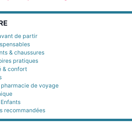
RE
avant de partir
ispensables
ts & chaussures
ires pratiques
é & confort
s
 pharmacie de voyage
nique
 Enfants
tés recommandées