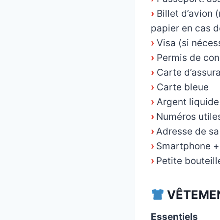
›
Billet d’avion 
papier en cas 
›
Visa (si néces
›
Permis de cond
›
Carte d’assur
›
Carte bleue
›
Argent liquide
›
Numéros utile
›
Adresse de sa 
›
Smartphone +
›
Petite bouteil
VÊTEMEN
Essentiels