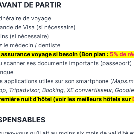
AVANT DE PARTIR
tinéraire de voyage
ande de Visa (si nécessaire)
ins (si nécessaire)
 le médecin / dentiste
 assurance voyage si besoin (Bon plan :
5% de réd
u scanner ses documents importants (passeport)
anque
s applications utiles sur son smartphone (
Maps.me
pp, Tripadvisor, Booking, XE convertisseur, Google
emière nuit d’hôtel (voir les meilleurs hôtels sur
ISPENSABLES
urez-vous qu’il ait au moins six mois de validité 