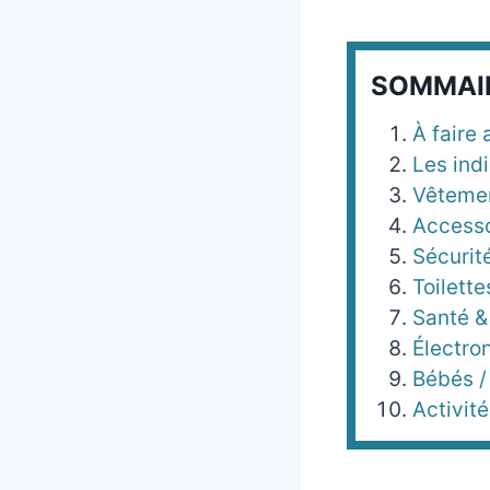
SOMMAI
À faire 
Les ind
Vêtemen
Accesso
Sécurit
Toilette
Santé &
Électro
Bébés /
Activi