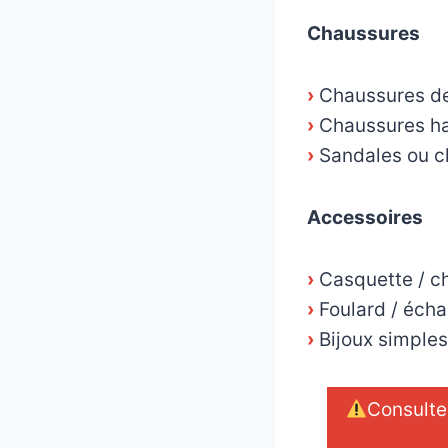
Chaussures
›
Chaussures de
›
Chaussures hab
›
Sandales ou c
Accessoires
›
Casquette / c
›
Foulard / écha
›
Bijoux simples 
Consulte