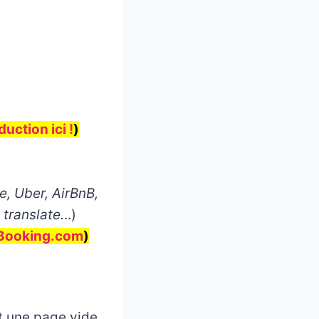
uction ici !
)
, Uber, AirBnB,
 translate.
..)
Booking.com
)
et une page vide