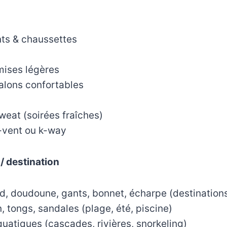
s & chaussettes
mises légères
alons confortables
sweat (soirées fraîches)
-vent ou k-way
 / destination
 doudoune, gants, bonnet, écharpe (destinations
, tongs, sandales (plage, été, piscine)
atiques (cascades, rivières, snorkeling)