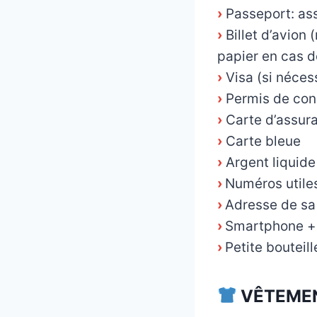
›
Passeport: ass
›
Billet d’avion 
papier en cas 
›
Visa (si néces
›
Permis de cond
›
Carte d’assur
›
Carte bleue
›
Argent liquide
›
Numéros utile
›
Adresse de sa 
›
Smartphone +
›
Petite bouteil
VÊTEMEN