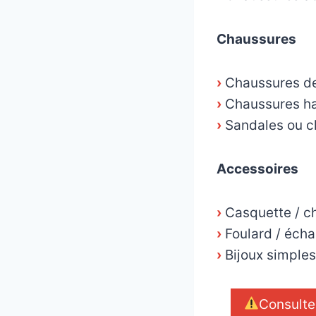
Chaussures
›
Chaussures de
›
Chaussures hab
›
Sandales ou c
Accessoires
›
Casquette / c
›
Foulard / écha
›
Bijoux simples 
Consulte