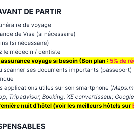
AVANT DE PARTIR
tinéraire de voyage
ande de Visa (si nécessaire)
ins (si nécessaire)
 le médecin / dentiste
 assurance voyage si besoin (Bon plan :
5% de réd
u scanner ses documents importants (passeport)
anque
s applications utiles sur son smartphone (
Maps.me
pp, Tripadvisor, Booking, XE convertisseur, Google
emière nuit d’hôtel (voir les meilleurs hôtels sur
ISPENSABLES