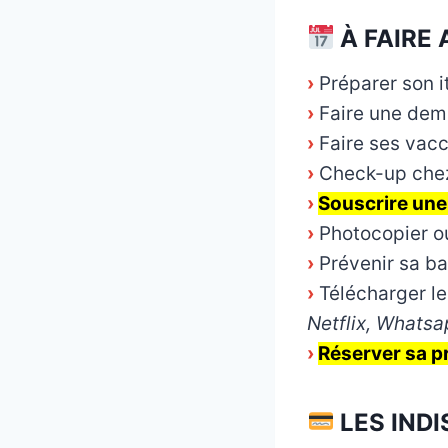
À FAIRE 
›
Préparer son i
›
Faire une dem
›
Faire ses vacc
›
Check-up chez
›
Souscrire une
›
Photocopier o
›
Prévenir sa b
›
Télécharger le
Netflix, Whatsa
›
Réserver sa pr
LES IND