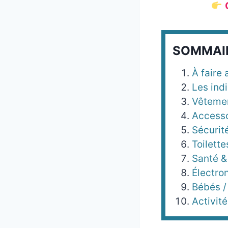
SOMMAI
À faire 
Les ind
Vêtemen
Accesso
Sécurit
Toilette
Santé &
Électro
Bébés /
Activi