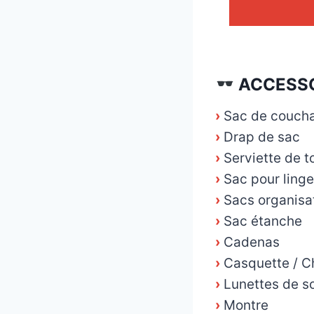
_
ACCESSO
›
Sac de couch
›
Drap de sac
›
Serviette de to
›
Sac pour linge
›
Sacs organisa
›
Sac étanche
›
Cadenas
›
Casquette / 
›
Lunettes de so
›
Montre