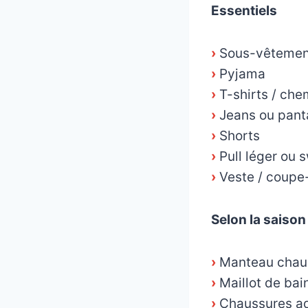
Essentiels
›
Sous-vêtement
›
Pyjama
›
T-shirts / che
›
Jeans ou pant
›
Shorts
›
Pull léger ou 
›
Veste / coupe
Selon la saison
›
Manteau chaud,
›
Maillot de bain
›
Chaussures aqu