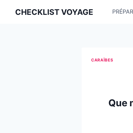
Aller
CHECKLIST VOYAGE
PRÉPAR
au
contenu
CARAÏBES
Que m