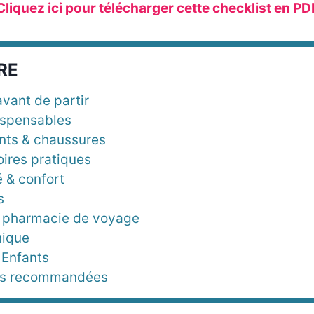
Cliquez ici pour télécharger cette checklist en PD
RE
avant de partir
ispensables
ts & chaussures
ires pratiques
é & confort
s
 pharmacie de voyage
nique
 Enfants
tés recommandées