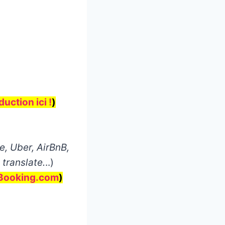
uction ici !
)
, Uber, AirBnB,
 translate.
..)
Booking.com
)