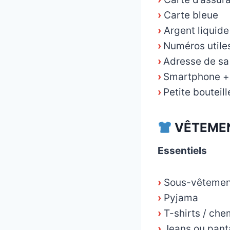
›
Carte bleue
›
Argent liquide
›
Numéros utile
›
Adresse de sa 
›
Smartphone +
›
Petite bouteil
VÊTEMEN
Essentiels
›
Sous-vêtement
›
Pyjama
›
T-shirts / che
›
Jeans ou pant