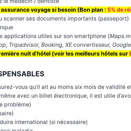
 le médecin / dentiste
 assurance voyage si besoin (Bon plan :
5% de réd
u scanner ses documents importants (passeport)
anque
s applications utiles sur son smartphone (
Maps.me
pp, Tripadvisor, Booking, XE convertisseur, Google
emière nuit d’hôtel (voir les meilleurs hôtels sur
ISPENSABLES
urez-vous qu’il ait au moins six mois de validité 
(même avec un billet électronique, il est utile d’av
de problème)
saire)
uire international (si nécessaire)
ance maladie