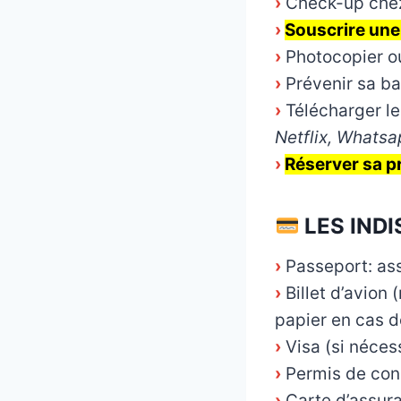
›
Check-up chez
›
Souscrire une
›
Photocopier o
›
Prévenir sa b
›
Télécharger le
Netflix, Whatsa
›
Réserver sa pr
LES IND
›
Passeport: ass
›
Billet d’avion 
papier en cas 
›
Visa (si néces
›
Permis de cond
›
Carte d’assur