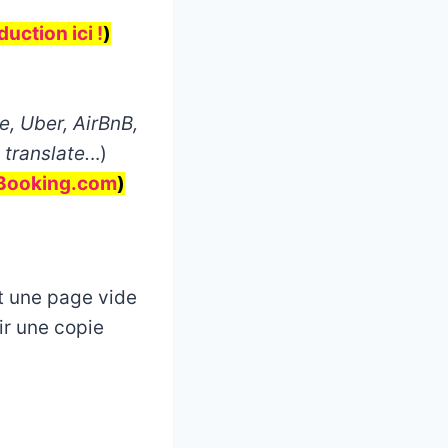
uction ici !
)
, Uber, AirBnB,
 translate.
..)
Booking.com
)
et une page vide
oir une copie