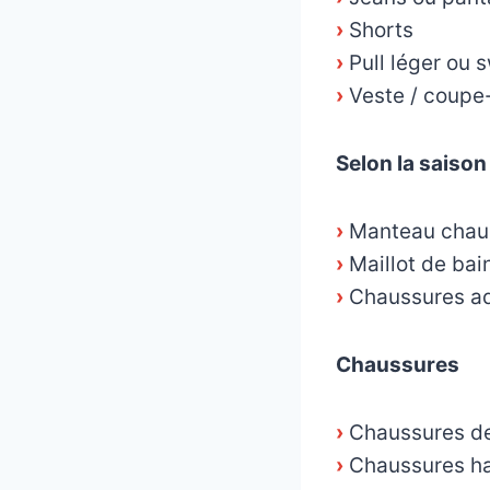
›
Shorts
›
Pull léger ou 
›
Veste / coupe
Selon la saison
›
Manteau chaud,
›
Maillot de bain
›
Chaussures aqu
Chaussures
›
Chaussures de
›
Chaussures hab