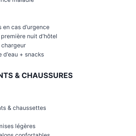
s en cas d’urgence
première nuit d’hôtel
 chargeur
le d’eau + snacks
TS & CHAUSSURES
s & chaussettes
mises légères
alons confortables