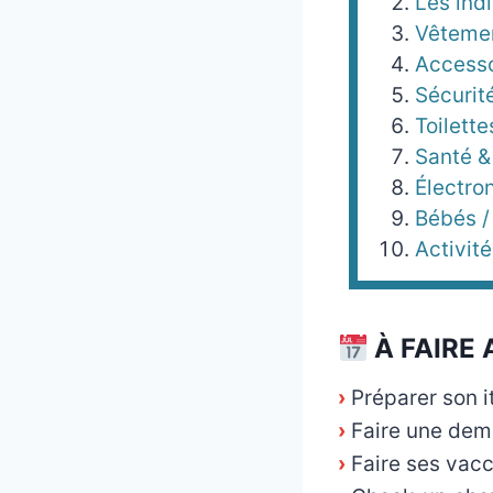
Les ind
Vêtemen
Accesso
Sécurit
Toilette
Santé &
Électro
Bébés /
Activi
À FAIRE 
›
Préparer son i
›
Faire une dem
›
Faire ses vacc