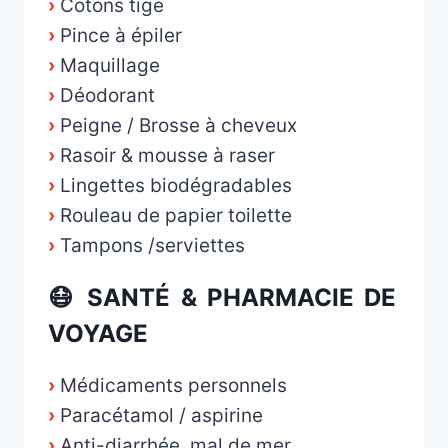
›
Cotons tige
›
Pince à épiler
›
Maquillage
›
Déodorant
›
Peigne / Brosse à cheveux
›
Rasoir & mousse à raser
›
Lingettes biodégradables
›
Rouleau de papier toilette
›
Tampons /serviettes
😷 SANTÉ & PHARMACIE DE
VOYAGE
›
Médicaments personnels
›
Paracétamol / aspirine
›
Anti-diarrhée, mal de mer