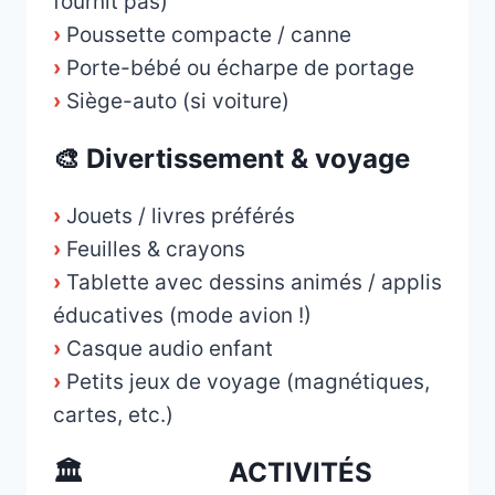
fournit pas)
›
Poussette compacte / canne
›
Porte-bébé ou écharpe de portage
›
Siège-auto (si voiture)
🎨 Divertissement & voyage
›
Jouets / livres préférés
›
Feuilles & crayons
›
Tablette avec dessins animés / applis
éducatives (mode avion !)
›
Casque audio enfant
›
Petits jeux de voyage (magnétiques,
cartes, etc.)
🏛️ ACTIVITÉS