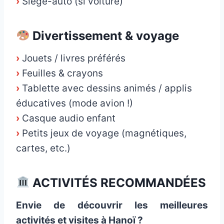
›
Siège-auto (si voiture)
Divertissement & voyage
›
Jouets / livres préférés
›
Feuilles & crayons
›
Tablette avec dessins animés / applis
éducatives (mode avion !)
›
Casque audio enfant
›
Petits jeux de voyage (magnétiques,
cartes, etc.)
ACTIVITÉS RECOMMANDÉES
Envie de découvrir les meilleures
activités et visites à Hanoï ?