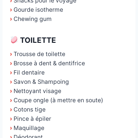
›
Snacks pour le voyage
›
Gourde isotherme
›
Chewing gum
TOILETTE
›
Trousse de toilette
›
Brosse à dent & dentifrice
›
Fil dentaire
›
Savon & Shampoing
›
Nettoyant visage
›
Coupe ongle (à mettre en soute)
›
Cotons tige
›
Pince à épiler
›
Maquillage
›
Déodorant