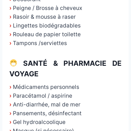
›
Peigne / Brosse à cheveux
›
Rasoir & mousse à raser
›
Lingettes biodégradables
›
Rouleau de papier toilette
›
Tampons /serviettes
SANTÉ & PHARMACIE DE
VOYAGE
›
Médicaments personnels
›
Paracétamol / aspirine
›
Anti-diarrhée, mal de mer
›
Pansements, désinfectant
›
Gel hydroalcoolique
›
Masque (si nécessaire)