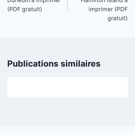
Dunedin à imprimer
Hamilton Island à
l’article
(PDF gratuit)
imprimer (PDF
gratuit)
Publications similaires