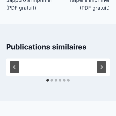
Sapporo à imprimer
Taipei à imprimer
l’article
(PDF gratuit)
(PDF gratuit)
Publications similaires