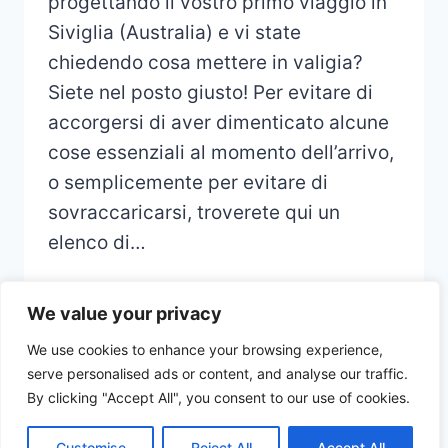
progettando il vostro primo viaggio in
Siviglia (Australia) e vi state
chiedendo cosa mettere in valigia?
Siete nel posto giusto! Per evitare di
accorgersi di aver dimenticato alcune
cose essenziali al momento dell’arrivo,
o semplicemente per evitare di
sovraccaricarsi, troverete qui un
elenco di…
We value your privacy
We use cookies to enhance your browsing experience,
serve personalised ads or content, and analyse our traffic.
© 2026 CHECKLIST VOYAGE - Thème
By clicking "Accept All", you consent to our use of cookies.
WordPress par
Kadence WP
Customise
Reject All
Accept All