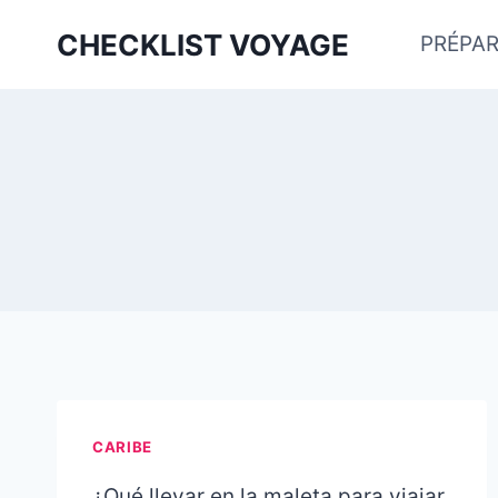
Aller
CHECKLIST VOYAGE
PRÉPAR
au
contenu
CARIBE
¿Qué llevar en la maleta para viajar