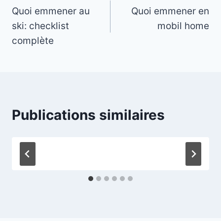
Quoi emmener au
Quoi emmener en
de
ski: checklist
mobil home
l’article
complète
Publications similaires