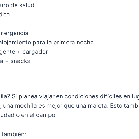
guro de salud
dito
mergencia
alojamiento para la primera noche
igente + cargador
ua + snacks
la? Si planea viajar en condiciones difíciles en l
r, una mochila es mejor que una maleta. Esto tam
ciudad o en el campo.
 también: