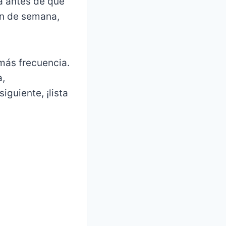
a antes de que
fin de semana,
más frecuencia.
a,
iguiente, ¡lista