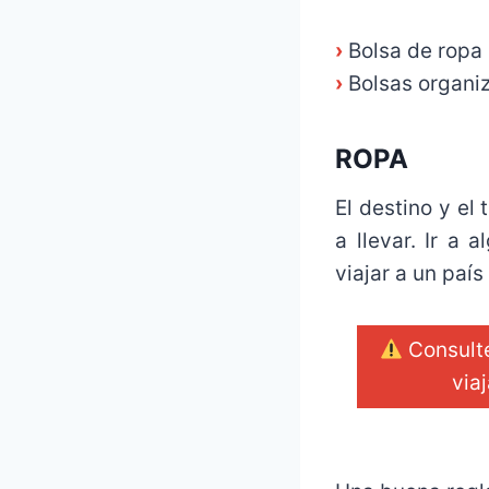
›
Bolsa de ropa
›
Bolsas organi
ROPA
El destino y el
a llevar. Ir a 
viajar a un país
Consult
via
_