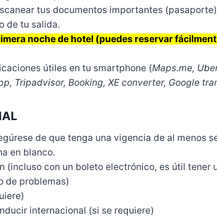
escanear tus documentos importantes (pasaporte)
o de tu salida.
rimera noche de hotel (puedes reservar fácilment
icaciones útiles en tu smartphone (
Maps.me, Uber
pp, Tripadvisor, Booking, XE converter, Google tra
IAL
egúrese de que tenga una vigencia de al menos s
na en blanco.
n (incluso con un boleto electrónico, es útil tener
o de problemas)
uiere)
ducir internacional (si se requiere)