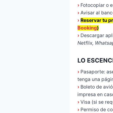
›
Fotocopiar o 
›
Avisar al banc
›
Reservar tu p
Booking
)
›
Descargar apl
Netflix, Whatsa
LO ESCENC
›
Pasaporte: as
tenga una pági
›
Boleto de avió
impresa en cas
›
Visa (si se req
›
Permiso de con