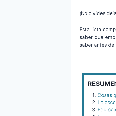
¡No olvides dej
Esta lista comp
saber qué empa
saber antes de v
RESUME
Cosas q
Lo esce
Equipaj