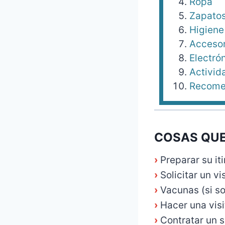
Ropa
Zapato
Higiene
Accesor
Electró
Activi
Recomen
COSAS QUE
›
Preparar su iti
›
Solicitar un v
›
Vacunas (si s
›
Hacer una visi
›
Contratar un s