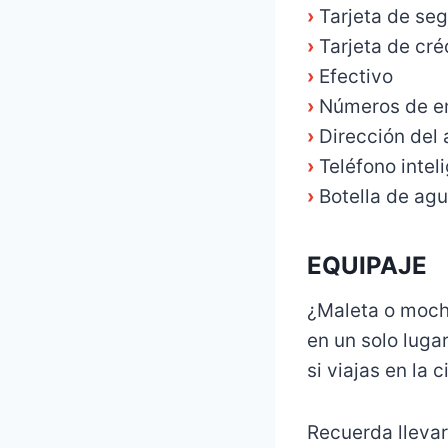
›
Tarjeta de se
›
Tarjeta de cré
›
Efectivo
›
Números de e
›
Dirección del 
›
Teléfono intel
›
Botella de ag
EQUIPAJE
¿Maleta o mochi
en un solo luga
si viajas en la 
Recuerda llevar