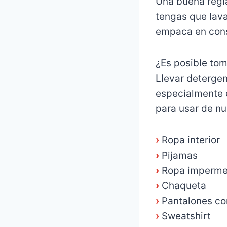
Una buena regla
tengas que lavar
empaca en con
¿Es posible tom
Llevar detergen
especialmente e
para usar de nu
›
Ropa interior
›
Pijamas
›
Ropa imperme
›
Chaqueta
›
Pantalones co
›
Sweatshirt