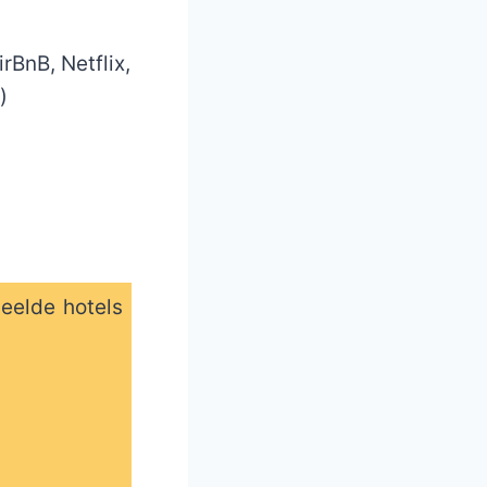
BnB, Netflix,
)
deelde hotels