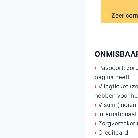
Zeer com
_
ONMISBAA
›
Paspoort: zor
pagina heeft
›
Vliegticket (z
hebben voor het
›
Visum (indien
›
Internationaal 
›
Zorgverzekeri
›
Creditcard