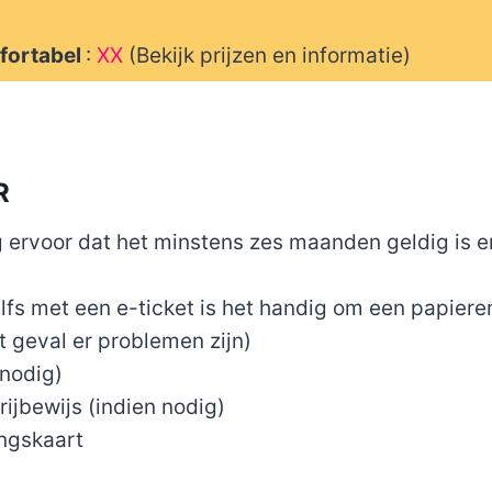
fortabel
:
XX
(Bekijk prijzen en informatie)
R
g ervoor dat het minstens zes maanden geldig is e
elfs met een e-ticket is het handig om een papiere
 geval er problemen zijn)
 nodig)
rijbewijs (indien nodig)
ngskaart