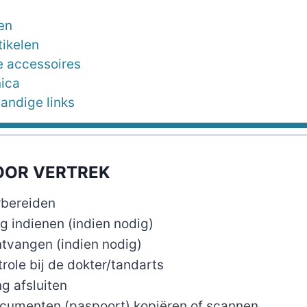
en
tikelen
 accessoires
nica
handige links
OOR VERTREK
rbereiden
 indienen (indien nodig)
ntvangen (indien nodig)
ole bij de dokter/tandarts
g afsluiten
ocumenten (paspoort) kopiëren of scannen