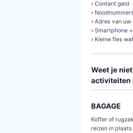
›
Contant geld
›
Noodnummer
›
Adres van uw 
›
Smartphone +
›
Kleine fles wa
Weet je nie
activiteite
BAGAGE
Koffer of rugza
reizen in plaats