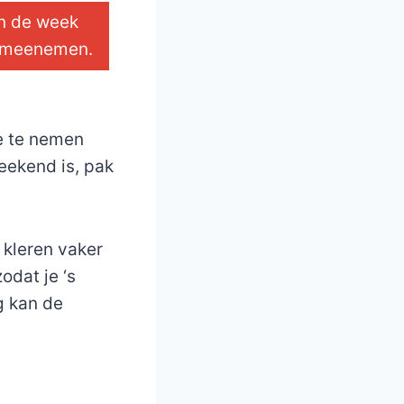
in de week
nt meenemen.
e te nemen
weekend is, pak
 kleren vaker
dat je ‘s
g kan de