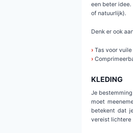
een beter idee.
of natuurlijk).
Denk er ook aa
›
Tas voor vuil
›
Comprimeerba
KLEDING
Je bestemming e
moet meenemen
betekent dat j
vereist lichtere