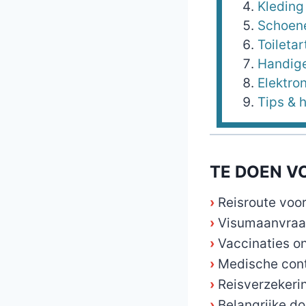
Kleding
Schoen
Toiletar
Handige
Elektro
Tips & 
TE DOEN V
›
Reisroute voo
›
Visumaanvraag
›
Vaccinaties o
›
Medische contr
›
Reisverzekerin
›
Belangrijke d