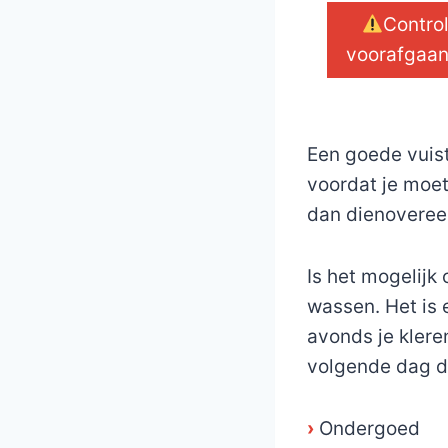
Contro
voorafgaand
_
Een goede vuis
voordat je moet
dan dienoveree
Is het mogelijk
wassen. Het is
avonds je klere
volgende dag dr
›
Ondergoed