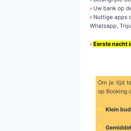
›
Uw bank op d
›
Nuttige apps 
Whatsapp, Tripa
›
Eerste nacht 
Om je tijd t
op Booking.c
Klein bu
Gemiddel