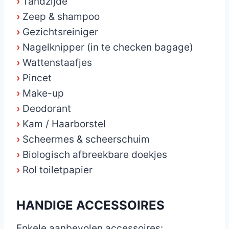
›
Tandzijde
›
Zeep & shampoo
›
Gezichtsreiniger
›
Nagelknipper (in te checken bagage)
›
Wattenstaafjes
›
Pincet
›
Make-up
›
Deodorant
›
Kam / Haarborstel
›
Scheermes & scheerschuim
›
Biologisch afbreekbare doekjes
›
Rol toiletpapier
HANDIGE ACCESSOIRES
Enkele aanbevolen accessoires: