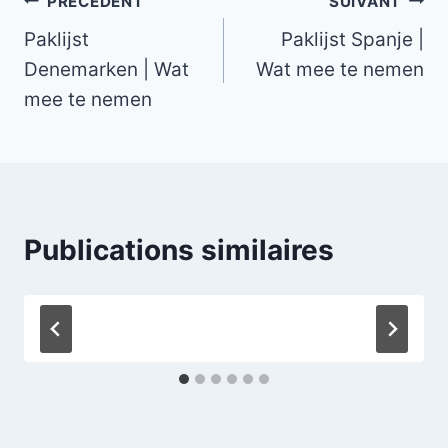
Navigation
PRÉCÉDENT
SUIVANT
Paklijst
Paklijst Spanje |
de
Denemarken | Wat
Wat mee te nemen
l’article
mee te nemen
Publications similaires