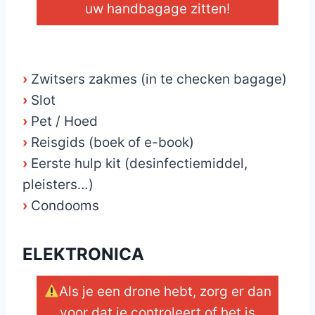
uw handbagage zitten!
_
›
Zwitsers zakmes (in te checken bagage)
›
Slot
›
Pet / Hoed
›
Reisgids (boek of e-book)
›
Eerste hulp kit (desinfectiemiddel,
pleisters…)
›
Condooms
ELEKTRONICA
Als je een drone hebt, zorg er dan
voor dat je controleert of het is