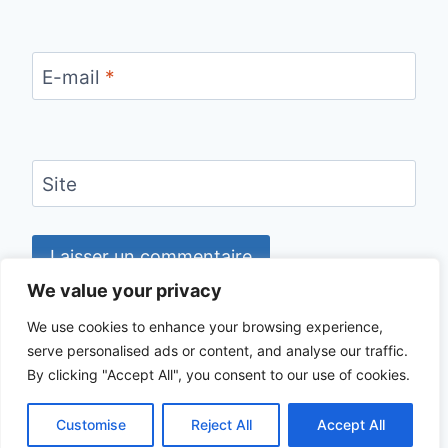
E-mail
*
Site
We value your privacy
We use cookies to enhance your browsing experience,
serve personalised ads or content, and analyse our traffic.
© 2026 CHECKLIST VOYAGE - Thème
By clicking "Accept All", you consent to our use of cookies.
WordPress par
Kadence WP
Customise
Reject All
Accept All