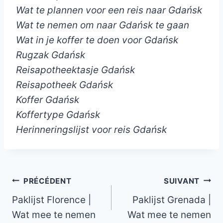
Wat te plannen voor een reis naar Gdańsk
Wat te nemen om naar Gdańsk te gaan
Wat in je koffer te doen voor Gdańsk
Rugzak Gdańsk
Reisapotheektasje Gdańsk
Reisapotheek Gdańsk
Koffer Gdańsk
Koffertype Gdańsk
Herinneringslijst voor reis Gdańsk
Navigation
PRÉCÉDENT
SUIVANT
Paklijst Florence |
Paklijst Grenada |
de
Wat mee te nemen
Wat mee te nemen