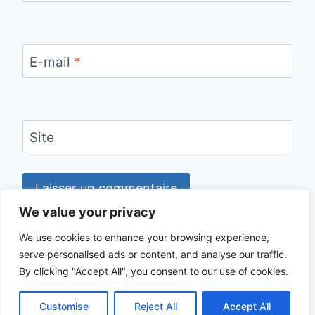
E-mail
*
Site
We value your privacy
We use cookies to enhance your browsing experience,
serve personalised ads or content, and analyse our traffic.
© 2026 CHECKLIST VOYAGE - Thème
By clicking "Accept All", you consent to our use of cookies.
WordPress par
Kadence WP
Customise
Reject All
Accept All