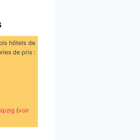
G
ois hôtels de
ies de prix :
ipzig
(
voir