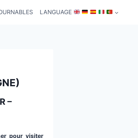
TOURNABLES
LANGUAGE
GNE)
R –
er pour visiter