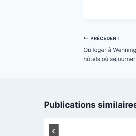
_
Navigation
PRÉCÉDENT
Où loger à Wenning
de
hôtels où séjourner
l’article
Publications similaire