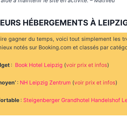
aide à maintenir le site en activité. – Mathieu
LEURS HÉBERGEMENTS À LEIPZI
ire gagner du temps, voici tout simplement les tr
mieux notés sur Booking.com et classés par catégor
udget
:
Book Hotel Leipzig
(
voir prix et infos
)
moyen’
:
NH Leipzig Zentrum
(
voir prix et infos
)
fortable
:
Steigenberger Grandhotel Handelshof Le