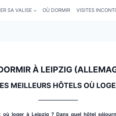
ER SA VALISE
OÙ DORMIR
VISITES INCON
DORMIR À LEIPZIG (ALLEMA
LES MEILLEURS HÔTELS OÙ LOGE
_________________
où loger à Leipzig ? Dans quel hôtel séjourn