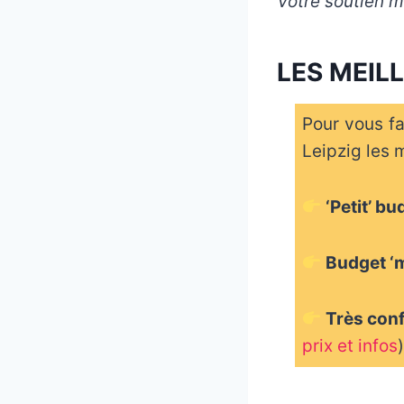
Votre soutien m’
LES MEIL
Pour vous fa
Leipzig les 
‘Petit’ b
Budget ‘
Très con
prix et infos
)