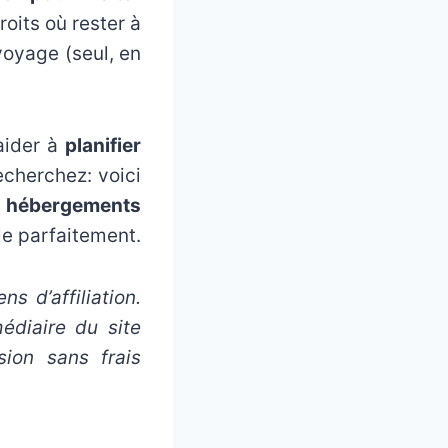
oits où rester à
voyage (seul, en
aider à
planifier
echerchez: voici
s hébergements
le parfaitement.
ns d’affiliation.
édiaire du site
ion sans frais