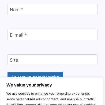
Nom
*
E-mail
*
Site
We value your privacy
We use cookies to enhance your browsing experience,
serve personalised ads or content, and analyse our traffic.
© 2026 CHECKLIST VOYAGE - Thème
By clicking "Accept All", you consent to our use of cookies.