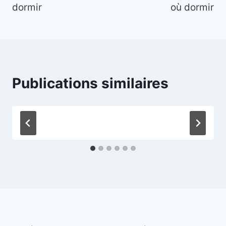
l’article
dormir
où dormir
Publications similaires