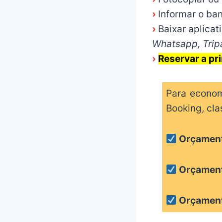
›
Informar o ba
›
Baixar aplicat
Whatsapp, Tripa
›
Reservar a pri
Para econom
Booking, cla
Orçament
Orçamen
Orçament