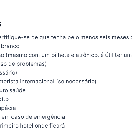
S
ertifique-se de que tenha pelo menos seis meses 
 branco
ão (mesmo com um bilhete eletrônico, é útil ter u
so de problemas)
ssário)
torista internacional (se necessário)
uro saúde
dito
spécie
s em caso de emergência
imeiro hotel onde ficará