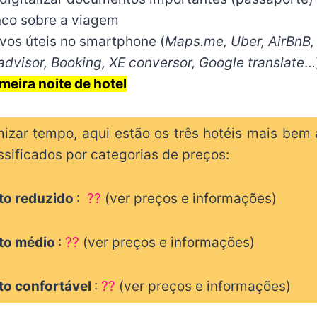
nco sobre a viagem
ivos úteis no smartphone (
Maps.me, Uber, AirBnB, 
dvisor, Booking, XE conversor, Google translate
…
meira noite de hotel
izar tempo, aqui estão os três hotéis mais bem 
ssificados por categorias de preços:
o reduzido
:
??
(ver preços e informações)
to médio
:
??
(ver preços e informações)
o confortável
:
??
(ver preços e informações)