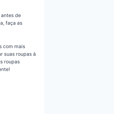
 antes de
a, faça as
as com mais
r suas roupas à
As roupas
ente!