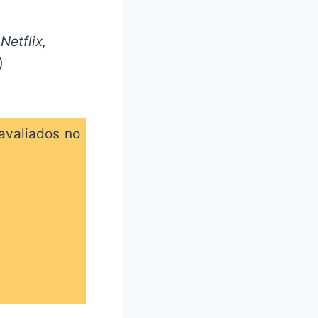
Netflix,
)
avaliados no