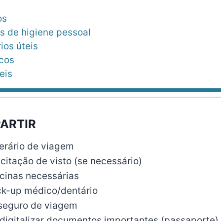
os
s de higiene pessoal
ios úteis
icos
eis
PARTIR
nerário de viagem
citação de visto (se necessário)
cinas necessárias
k-up médico/dentário
seguro de viagem
 digitalizar documentos importantes (passaporte)