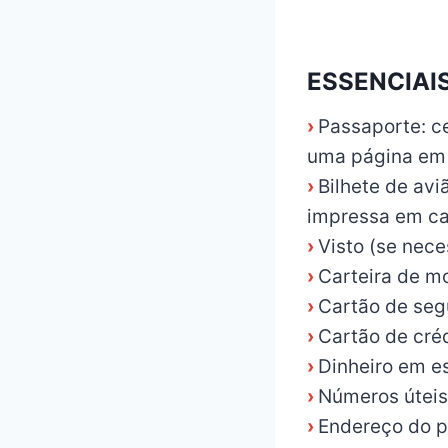
_
ESSENCIAI
›
Passaporte: c
uma página em
›
Bilhete de avi
impressa em ca
›
Visto (se nece
›
Carteira de mo
›
Cartão de seg
›
Cartão de cré
›
Dinheiro em e
›
Números útei
›
Endereço do pr