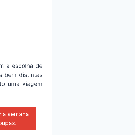
am a escolha de
s bem distintas
nto uma viagem
o na semana
roupas.