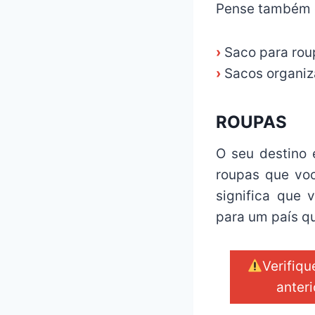
Pense também 
›
Saco para rou
›
Sacos organi
ROUPAS
O seu destino 
roupas que voc
significa que
para um país qu
Verifiq
anteri
_