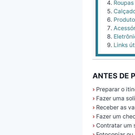
Roupas
Calçad
Produto
Acessór
Eletrôn
Links út
ANTES DE 
›
Preparar o iti
›
Fazer uma soli
›
Receber as va
›
Fazer um chec
›
Contratar um 
›
Fotocopiar ou