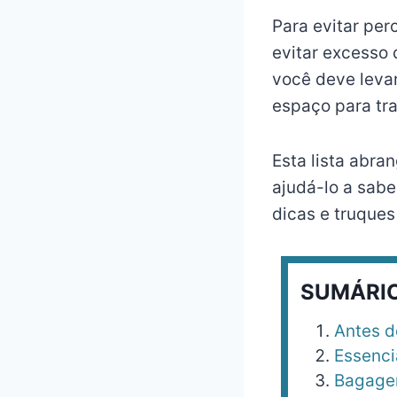
Para evitar pe
evitar excesso 
você deve leva
espaço para tr
Esta lista abra
ajudá-lo a sab
dicas e truques
SUMÁRI
Antes d
Essenci
Bagag