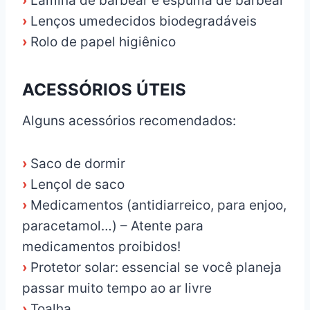
›
Lâmina de barbear e espuma de barbear
›
Lenços umedecidos biodegradáveis
›
Rolo de papel higiênico
ACESSÓRIOS ÚTEIS
Alguns acessórios recomendados:
›
Saco de dormir
›
Lençol de saco
›
Medicamentos (antidiarreico, para enjoo,
paracetamol…) – Atente para
medicamentos proibidos!
›
Protetor solar: essencial se você planeja
passar muito tempo ao ar livre
›
Toalha