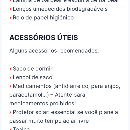
›
Lâmina de barbear e espuma de barbear
›
Lenços umedecidos biodegradáveis
›
Rolo de papel higiênico
ACESSÓRIOS ÚTEIS
Alguns acessórios recomendados:
›
Saco de dormir
›
Lençol de saco
›
Medicamentos (antidiarreico, para enjoo,
paracetamol…) – Atente para
medicamentos proibidos!
›
Protetor solar: essencial se você planeja
passar muito tempo ao ar livre
›
Toalha