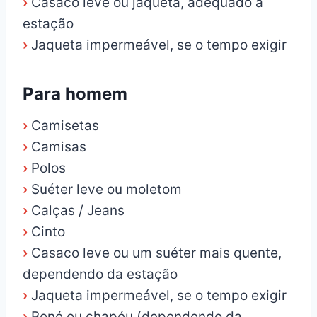
›
Casaco leve ou jaqueta, adequado à
estação
›
Jaqueta impermeável, se o tempo exigir
Para homem
›
Camisetas
›
Camisas
›
Polos
›
Suéter leve ou moletom
›
Calças / Jeans
›
Cinto
›
Casaco leve ou um suéter mais quente,
dependendo da estação
›
Jaqueta impermeável, se o tempo exigir
›
Boné ou chapéu (dependendo da