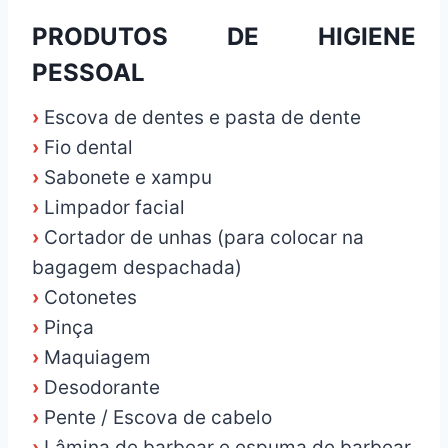
PRODUTOS DE HIGIENE
PESSOAL
›
Escova de dentes e pasta de dente
›
Fio dental
›
Sabonete e xampu
›
Limpador facial
›
Cortador de unhas (para colocar na
bagagem despachada)
›
Cotonetes
›
Pinça
›
Maquiagem
›
Desodorante
›
Pente / Escova de cabelo
›
Lâmina de barbear e espuma de barbear