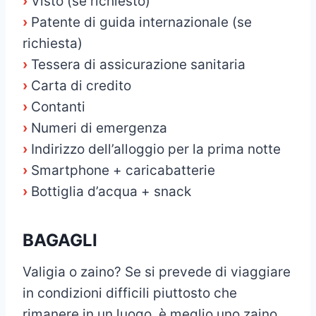
›
Visto (se richiesto)
›
Patente di guida internazionale (se
richiesta)
›
Tessera di assicurazione sanitaria
›
Carta di credito
›
Contanti
›
Numeri di emergenza
›
Indirizzo dell’alloggio per la prima notte
›
Smartphone + caricabatterie
›
Bottiglia d’acqua + snack
BAGAGLI
Valigia o zaino? Se si prevede di viaggiare
in condizioni difficili piuttosto che
rimanere in un luogo, è meglio uno zaino