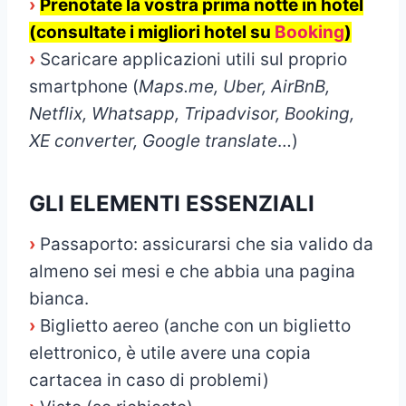
›
Prenotate la vostra prima notte in hotel
(consultate i migliori hotel su
Booking
)
›
Scaricare applicazioni utili sul proprio
smartphone (
Maps.me, Uber, AirBnB,
Netflix, Whatsapp, Tripadvisor, Booking,
XE converter, Google translate
…)
GLI ELEMENTI ESSENZIALI
›
Passaporto: assicurarsi che sia valido da
almeno sei mesi e che abbia una pagina
bianca.
›
Biglietto aereo (anche con un biglietto
elettronico, è utile avere una copia
cartacea in caso di problemi)