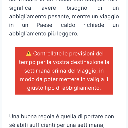
significa avere bisogno di un
abbigliamento pesante, mentre un viaggio
in un Paese caldo richiede un
abbigliamento più leggero.
Controllate le previsioni del
tempo per la vostra destinazione la
settimana prima del viaggio, in
modo da poter mettere in valigia il
giusto tipo di abbigliamento.
_
Una buona regola è quella di portare con
sé abiti sufficienti per una settimana,