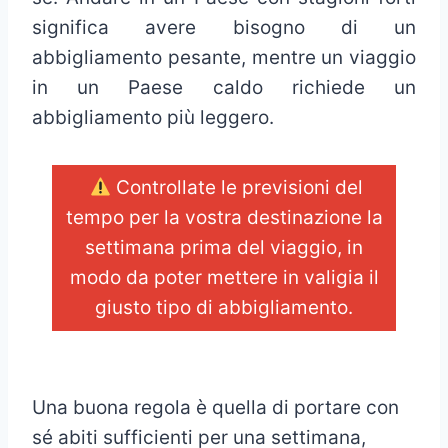
significa avere bisogno di un
abbigliamento pesante, mentre un viaggio
in un Paese caldo richiede un
abbigliamento più leggero.
Controllate le previsioni del
tempo per la vostra destinazione la
settimana prima del viaggio, in
modo da poter mettere in valigia il
giusto tipo di abbigliamento.
_
Una buona regola è quella di portare con
sé abiti sufficienti per una settimana,