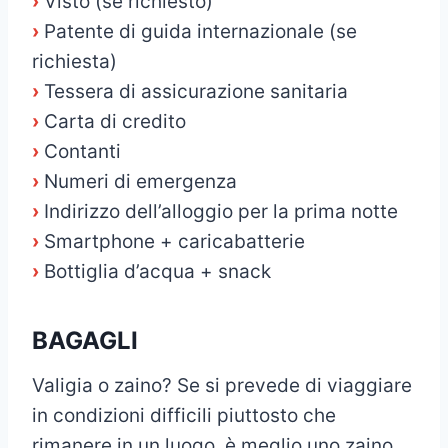
›
Visto (se richiesto)
›
Patente di guida internazionale (se
richiesta)
›
Tessera di assicurazione sanitaria
›
Carta di credito
›
Contanti
›
Numeri di emergenza
›
Indirizzo dell’alloggio per la prima notte
›
Smartphone + caricabatterie
›
Bottiglia d’acqua + snack
BAGAGLI
Valigia o zaino? Se si prevede di viaggiare
in condizioni difficili piuttosto che
rimanere in un luogo, è meglio uno zaino