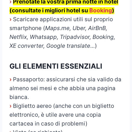
›
Prenotate la vostra prima notte in hotel
(consultate i migliori hotel su
Booking
)
›
Scaricare applicazioni utili sul proprio
smartphone (
Maps.me, Uber, AirBnB,
Netflix, Whatsapp, Tripadvisor, Booking,
XE converter, Google translate
…)
GLI ELEMENTI ESSENZIALI
›
Passaporto: assicurarsi che sia valido da
almeno sei mesi e che abbia una pagina
bianca.
›
Biglietto aereo (anche con un biglietto
elettronico, è utile avere una copia
cartacea in caso di problemi)