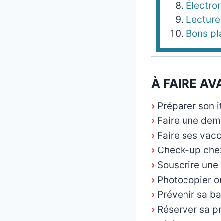
Électro
Lectur
Bons pla
À FAIRE AV
›
Préparer son i
›
Faire une dem
›
Faire ses vacc
›
Check-up chez
›
Souscrire une
›
Photocopier o
›
Prévenir sa b
›
Réserver sa pr