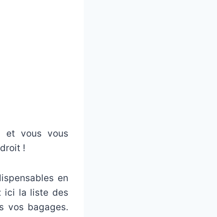
a et vous vous
roit !
dispensables en
ici la liste des
ns vos bagages.