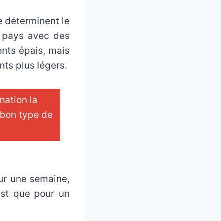
e déterminent le
n pays avec des
nts épais, mais
ts plus légers.
nation la
 bon type de
ur une semaine,
est que pour un