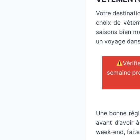
Votre destinati
choix de vêtem
saisons bien m
un voyage dans
Vérifi
semaine pré
_
Une bonne règl
avant d’avoir 
week-end, fait