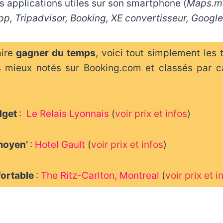
s applications utiles sur son smartphone (
Maps.me
pp, Tripadvisor, Booking, XE convertisseur, Google
aire
gagner du temps
, voici tout simplement les t
s mieux notés sur Booking.com et classés par c
udget
:
Le Relais Lyonnais
(
voir prix et infos
)
moyen’
:
Hotel Gault
(
voir prix et infos
)
fortable
:
The Ritz-Carlton, Montreal
(
voir prix et i