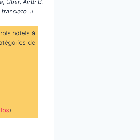
, Uber, AirBnB,
 translate.
..)
rois hôtels à
atégories de
nfos
)