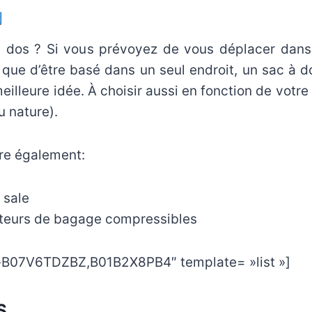
à dos ? Si vous prévoyez de vous déplacer dans
ôt que d’être basé dans un seul endroit, un sac à d
meilleure idée. À choisir aussi en fonction de votr
u nature).
re également:
 sale
teurs de bagage compressibles
»B07V6TDZBZ,B01B2X8PB4″ template= »list »]
S