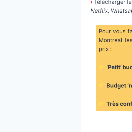
›
Télécharger le
Netflix, Whatsa
Pour vous f
Montréal le
prix :
‘Petit’ b
Budget ‘
Très con
_