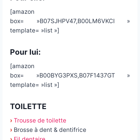
[amazon
box= »B07SJHPV47,B00LM6VKCI »
template= »list »]
Pour lui:
[amazon
box= »B00BYG3PXS,B07F1437GT »
template= »list »]
TOILETTE
›
Trousse de toilette
›
Brosse à dent & dentifrice
›
Fil dentaire