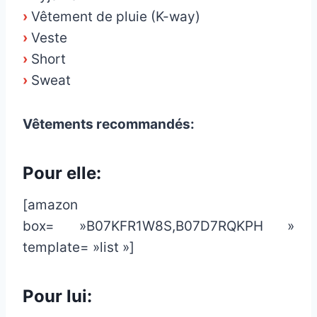
›
Vêtement de pluie (K-way)
›
Veste
›
Short
›
Sweat
Vêtements recommandés:
Pour elle:
[amazon
box= »B07KFR1W8S,B07D7RQKPH »
template= »list »]
Pour lui: