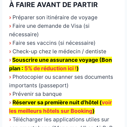
À FAIRE AVANT DE PARTIR
›
Préparer son itinéraire de voyage
›
Faire une demande de Visa (si
nécessaire)
›
Faire ses vaccins (si nécessaire)
›
Check-up chez le médecin / dentiste
›
Souscrire une assurance voyage (Bon
plan :
5% de réduction ici !
)
›
Photocopier ou scanner ses documents
importants (passeport)
›
Prévenir sa banque
›
Réserver sa première nuit d’hôtel (
voir
les meilleurs hôtels sur Booking
)
›
Télécharger les applications utiles sur