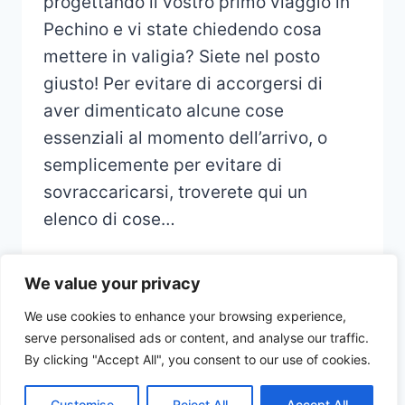
progettando il vostro primo viaggio in
Pechino e vi state chiedendo cosa
mettere in valigia? Siete nel posto
giusto! Per evitare di accorgersi di
aver dimenticato alcune cose
essenziali al momento dell’arrivo, o
semplicemente per evitare di
sovraccaricarsi, troverete qui un
elenco di cose…
We value your privacy
We use cookies to enhance your browsing experience,
serve personalised ads or content, and analyse our traffic.
© 2026 CHECKLIST VOYAGE - Thème
By clicking "Accept All", you consent to our use of cookies.
WordPress par
Kadence WP
Customise
Reject All
Accept All