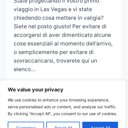
State progettando il vostro primo
viaggio in Las Vegas e vi state
chiedendo cosa mettere in valigia?
Siete nel posto giusto! Per evitare di
accorgersi di aver dimenticato alcune
cose essenziali al momento dell’arrivo,
o semplicemente per evitare di
sovraccaricarsi, troverete qui un
elenco…
We value your privacy
We use cookies to enhance your browsing experience,
serve personalised ads or content, and analyse our traffic.
© 2026 CHECKLIST VOYAGE - Thème
By clicking "Accept All", you consent to our use of cookies.
WordPress par
Kadence WP
Customise
Reject All
Accept All