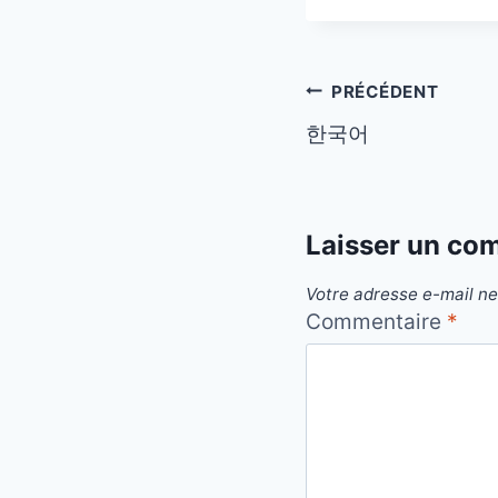
Navigation
PRÉCÉDENT
한국어
de
l’article
Laisser un co
Votre adresse e-mail ne
Commentaire
*