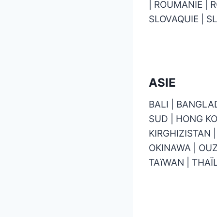
| ROUMANIE | R
SLOVAQUIE | SL
ASIE
BALI | BANGLA
SUD | HONG KO
KIRGHIZISTAN 
OKINAWA | OUZB
TAïWAN | THAÏ