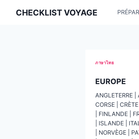
Aller
CHECKLIST VOYAGE
PRÉPAR
au
contenu
ภาษาไทย
EUROPE
ANGLETERRE | 
CORSE | CRÈTE
| FINLANDE | F
| ISLANDE | I
| NORVÈGE | P