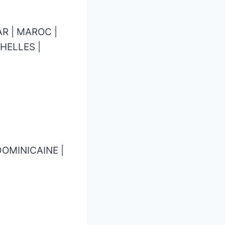
AR | MAROC |
CHELLES |
DOMINICAINE |