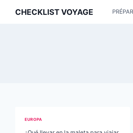
Aller
CHECKLIST VOYAGE
PRÉPAR
au
contenu
EUROPA
¿Qué llevar en la maleta para viajar