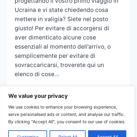
progettando il vostro primo viaggio in
Ucraina e vi state chiedendo cosa
mettere in valigia? Siete nel posto
giusto! Per evitare di accorgersi di
aver dimenticato alcune cose
essenziali al momento dell’arrivo, o
semplicemente per evitare di
sovraccaricarsi, troverete qui un
elenco di cose…
We value your privacy
We use cookies to enhance your browsing experience,
serve personalised ads or content, and analyse our traffic.
© 2026 CHECKLIST VOYAGE - Thème
By clicking "Accept All", you consent to our use of cookies.
WordPress par
Kadence WP
Customise
Reject All
Accept All