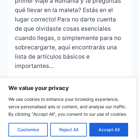
primer viaje a Rumanía y te preguntas
qué llevar en la maleta? Estás en el
lugar correcto! Para no darte cuenta
de que olvidaste cosas esenciales
cuando llegas, o simplemente para no
sobrecargarte, aquí encontrarás una
lista de artículos básicos e
importantes…
We value your privacy
We use cookies to enhance your browsing experience,
serve personalised ads or content, and analyse our traffic.
© 2026 CHECKLIST VOYAGE - Thème
By clicking "Accept All", you consent to our use of cookies.
WordPress par
Kadence WP
Customise
Reject All
Accept All