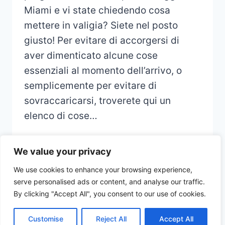
Miami e vi state chiedendo cosa
mettere in valigia? Siete nel posto
giusto! Per evitare di accorgersi di
aver dimenticato alcune cose
essenziali al momento dell’arrivo, o
semplicemente per evitare di
sovraccaricarsi, troverete qui un
elenco di cose…
We value your privacy
We use cookies to enhance your browsing experience,
serve personalised ads or content, and analyse our traffic.
© 2026 CHECKLIST VOYAGE - Thème
By clicking "Accept All", you consent to our use of cookies.
WordPress par
Kadence WP
Customise
Reject All
Accept All