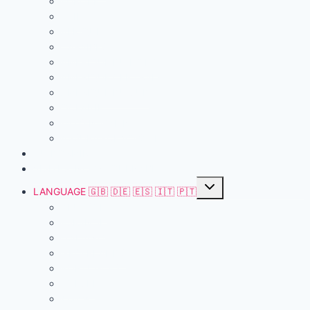
EUROPE
ASIE
AFRIQUE
CARAÏBES
AMÉRIQUE DU NORD
AMÉRIQUE CENTRALE
AMÉRIQUE DU SUD
OCÉANIE
MOYEN-ORIENT
ASSURANCE VOYAGE
OÙ DORMIR
VISITES INCONTOURNABLES
Ouvrir/fermer
LANGUAGE 🇬🇧 🇩🇪 🇪🇸 🇮🇹 🇵🇹
le
menu
DEUTSCH
enfant
ESPANOL
ITALIANO
NEDERLANDS
PORTUGUÊS
POLSKI
日本語