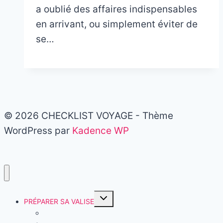
a oublié des affaires indispensables
en arrivant, ou simplement éviter de
se…
© 2026 CHECKLIST VOYAGE - Thème
WordPress par
Kadence WP
Ouvrir/fermer
PRÉPARER SA VALISE
le
menu
CAMPING
enfant