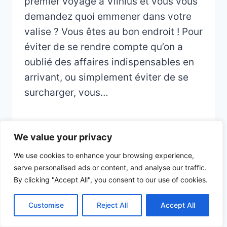
premier voyage à Vilnius et vous vous
demandez quoi emmener dans votre
valise ? Vous êtes au bon endroit ! Pour
éviter de se rendre compte qu’on a
oublié des affaires indispensables en
arrivant, ou simplement éviter de se
surcharger, vous…
We value your privacy
We use cookies to enhance your browsing experience,
serve personalised ads or content, and analyse our traffic.
© 2026 CHECKLIST VOYAGE - Thème
By clicking "Accept All", you consent to our use of cookies.
WordPress par
Kadence WP
Customise
Reject All
Accept All